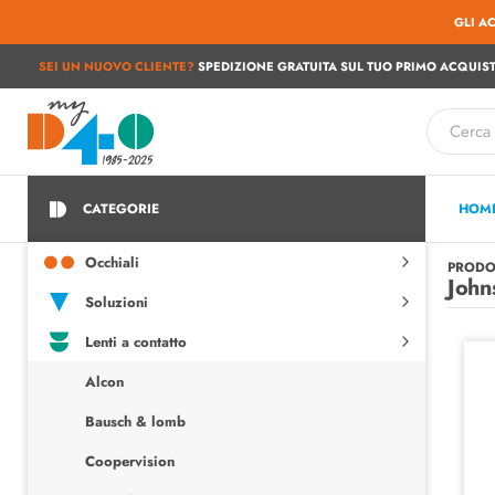
GLI A
SEI UN NUOVO CLIENTE?
SPEDIZIONE GRATUITA SUL TUO PRIMO ACQUIST
CATEGORIE
HOM
Occhiali
PRODO
John
Soluzioni
Lenti a contatto
Alcon
Bausch & lomb
Coopervision