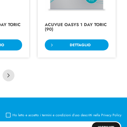
AY TORIC
ACUVUE OASYS 1 DAY TORIC
(90)
IO
DETTAGLIO
Ho letto e accetto i termini e condizioni d’uso descritti nella
Privacy Policy