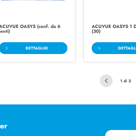
ACUVUE OASYS (conf. da 6
ACUVUE OASYS 1 D
lenti)
(30)
DETTAGLIO
DETTAGL
1 di 2
ter