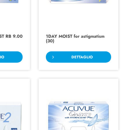
T RB 9.00
1DAY MOIST for astigmatism
(30)
IO
DETTAGLIO