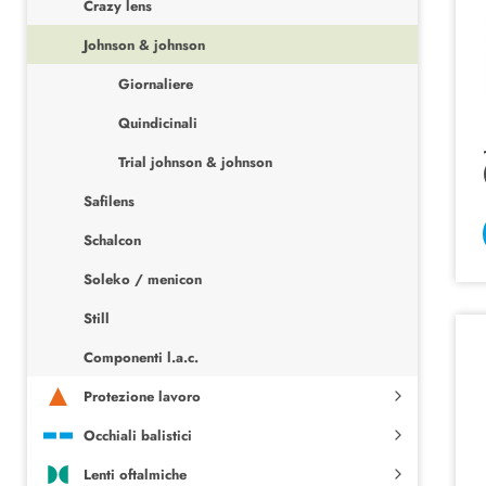
Crazy lens
Johnson & johnson
Giornaliere
Quindicinali
Trial johnson & johnson
Safilens
Schalcon
Soleko / menicon
Still
Componenti l.a.c.
Protezione lavoro
Occhiali balistici
Lenti oftalmiche