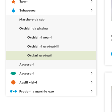
Sport
Subacquea
Maschere da sub
Occhiali da piscina
Occhialini neutri
Occhialini graduabili
Oculari graduati
Accessori
Accessori
Ausili visivi
Prodotti a marchio oxo