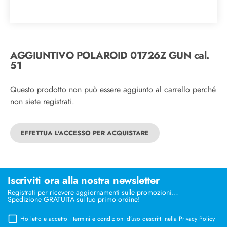
AGGIUNTIVO POLAROID 01726Z GUN cal.
51
Questo prodotto non può essere aggiunto al carrello perché
non siete registrati.
EFFETTUA L'ACCESSO PER ACQUISTARE
Iscriviti ora alla nostra newsletter
Registrati per ricevere aggiornamenti sulle promozioni…
Spedizione GRATUITA sul tuo primo ordine!
Ho letto e accetto i termini e condizioni d’uso descritti nella
Privacy Policy