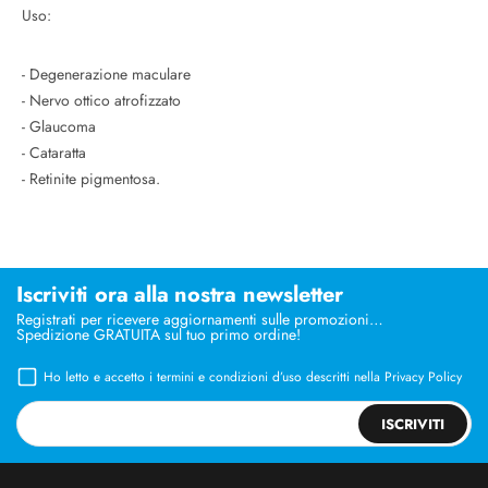
Uso:
- Degenerazione maculare
- Nervo ottico atrofizzato
- Glaucoma
- Cataratta
- Retinite pigmentosa.
Iscriviti ora alla nostra newsletter
Registrati per ricevere aggiornamenti sulle promozioni…
Spedizione GRATUITA sul tuo primo ordine!
Ho letto e accetto i termini e condizioni d’uso descritti nella
Privacy Policy
ISCRIVITI