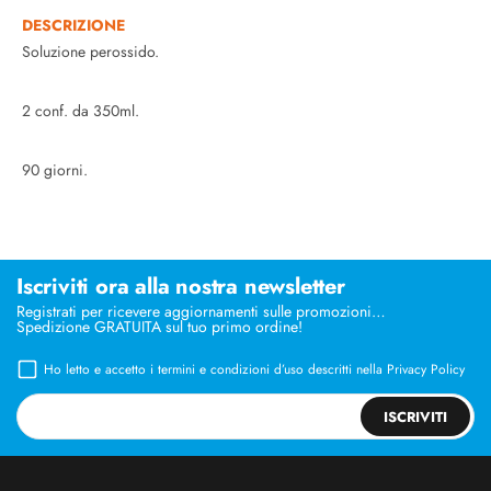
DESCRIZIONE
Soluzione perossido.
2 conf. da 350ml.
90 giorni.
Iscriviti ora alla nostra newsletter
Registrati per ricevere aggiornamenti sulle promozioni…
Spedizione GRATUITA sul tuo primo ordine!
Ho letto e accetto i termini e condizioni d’uso descritti nella
Privacy Policy
ISCRIVITI