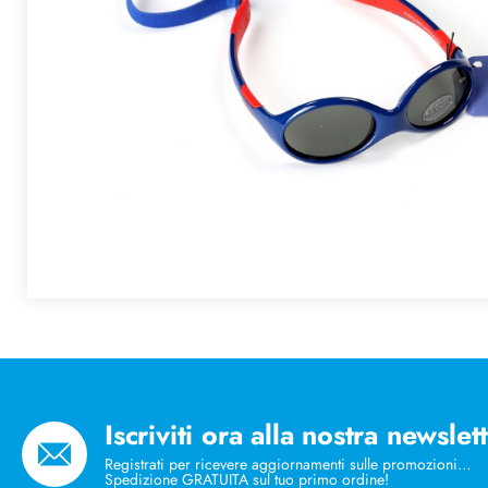
Iscriviti ora alla nostra newslet
Registrati per ricevere aggiornamenti sulle promozioni…
Spedizione GRATUITA sul tuo primo ordine!