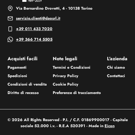
Via Bernardino Drovetti, 4 - 10138 Torino
servizio.clienti@daosrl.it
+39 011 433 7020
+39 366 714 5505
Acquisti facili
Note legali
L'azienda
Pagamenti
Termini e Condizioni
Chi siamo
Spedizioni
Privacy Policy
Contattaci
Condizioni di vendita
Cookie Policy
Diritto di recesso
Preferenze di tracciamento
© 2026 All Rights Reserved - P.I. / C.F. 01869900017 - Capitale
sociale 52.000 i.v. - R.E.A 520391 - Made in
Eicon