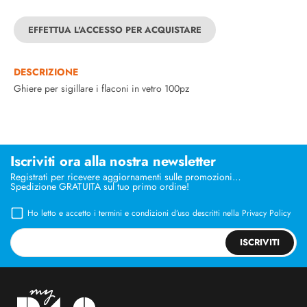
EFFETTUA L'ACCESSO PER ACQUISTARE
DESCRIZIONE
Ghiere per sigillare i flaconi in vetro 100pz
Iscriviti ora alla nostra newsletter
Registrati per ricevere aggiornamenti sulle promozioni…
Spedizione GRATUITA sul tuo primo ordine!
Ho letto e accetto i termini e condizioni d’uso descritti nella
Privacy Policy
ISCRIVITI