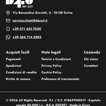
Via Bernardino Drovetti, 4 - 10138 Torino
servizio.clienti@daosrl.it
+39 011 433 7020
+39 366 714 5505
Acquisti facili
Note legali
L'azienda
Pagamenti
Termini e Condizioni
Chi siamo
Spedizioni
Privacy Policy
Contattaci
Condizioni di vendita
Cookie Policy
Diritto di recesso
Preferenze di tracciamento
© 2026 All Rights Reserved - P.I. / C.F. 01869900017 - Capitale
sociale 52.000 i.v. - R.E.A 520391 - Made in
Eicon