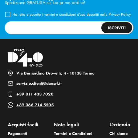
Spedizione GRATUITA sul tuo primo ordine!
Ho letto e accetto i termini e condizioni d’uso descritti nella
Privacy Policy
ISCRIVITI
Via Bernardino Drovetti, 4 - 10138 Torino
servizio.clienti@daosrl.it
+39 011 433 7020
+39 366 714 5505
Acquisti facili
Note legali
L'azienda
Pagamenti
Termini e Condizioni
Chi siamo