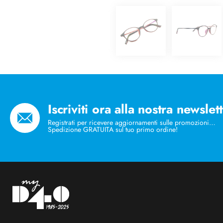
Iscriviti ora alla nostra newslet
Registrati per ricevere aggiornamenti sulle promozioni…
Spedizione GRATUITA sul tuo primo ordine!