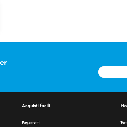
ter
Acquisti facili
Not
Pagamenti
Ter