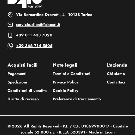
Via Bernardino Drovetti, 4 - 10138 Torino
servizio.clienti@daosrl.it
+39 011 433 7020
+39 366 714 5505
Acquisti facili
Note legali
L'azienda
Pagamenti
Termini e Condizioni
Chi siamo
Spedizioni
Privacy Policy
Contattaci
Condizioni di vendita
Cookie Policy
Diritto di recesso
Preferenze di tracciamento
© 2026 All Rights Reserved - P.I. / C.F. 01869900017 - Capitale
sociale 52.000 i.v. - R.E.A 520391 - Made in
Eicon