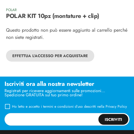
POLAR
POLAR KIT 10pz (montature + clip)
Questo prodotto non può essere aggiunto al carrello perché
non siete registrati.
EFFETTUA L'ACCESSO PER ACQUISTARE
Iscriviti ora alla nostra newsletter
Registrati per ricevere aggiornamenti sulle promozioni…
Spedizione GRATUITA sul tuo primo ordine!
Ho letto e accetto i termini e condizioni d’uso descritti nella
Privacy Policy
ISCRIVITI