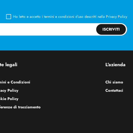
Ho letto e accetto i termini e condizioni d’uso descritti nella
Privacy Policy
ISCRIVITI
e legali
L'azienda
mini e Condizioni
Chi siamo
vacy Policy
Contattaci
kie Policy
ferenze di tracciamento