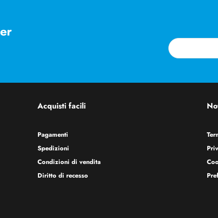
ter
Acquisti facili
Not
Pagamenti
Ter
Spedizioni
Pri
Condizioni di vendita
Coo
Diritto di recesso
Pre