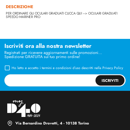
DESCRIZIONE
PER ORDINARE GLI OCULARI GRADUATI CLICCA QUI --->
OCULARI GRADUATI
SPEEDO MARINER PRO
Iscriviti ora alla nostra newsletter
Registrati per ricevere aggiornamenti sulle promozioni…
Spedizione GRATUITA sul tuo primo ordine!
Ho letto e accetto i termini e condizioni d’uso descritti nella
Privacy Policy
ISCRIVITI
Via Bernardino Drovetti, 4 - 10138 Torino